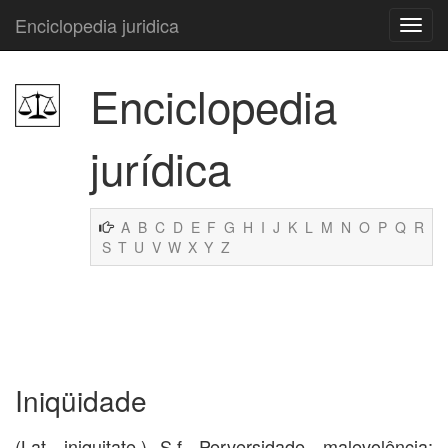
Enciclopedia juridica
Enciclopedia
jurídica
A
B
C
D
E
F
G
H
I
J
K
L
M
N
O
P
Q
R
S
T
U
V
W
X
Y
Z
Iniqüidade
(Lat. iniquitate.) S.f. Perversidade, malevolência;