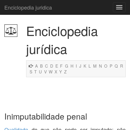
Enciclopedia juridica
Enciclopedia
jurídica
A
B
C
D
E
F
G
H
I
J
K
L
M
N
O
P
Q
R
S
T
U
V
W
X
Y
Z
Inimputabilidade penal
Qualidade
do que não pode ser imputado; não