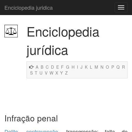
Enciclopedia juridica
Enciclopedia
jurídica
A
B
C
D
E
F
G
H
I
J
K
L
M
N
O
P
Q
R
S
T
U
V
W
X
Y
Z
Infração penal
Delito
,
contravenção
, transgressão; falta de