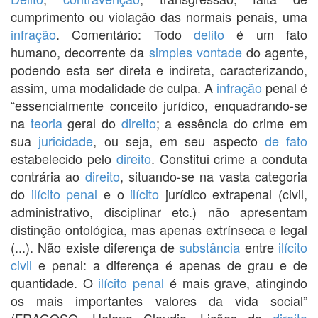
cumprimento ou violação das normais penais, uma
infração
. Comentário: Todo
delito
é um fato
humano, decorrente da
simples
vontade
do agente,
podendo esta ser direta e indireta, caracterizando,
assim, uma modalidade de culpa. A
infração
penal é
“essencialmente conceito jurídico, enquadrando-se
na
teoria
geral do
direito
; a essência do crime em
sua
juricidade
, ou seja, em seu aspecto
de fato
estabelecido pelo
direito
. Constitui crime a conduta
contrária ao
direito
, situando-se na vasta categoria
do
ilícito penal
e o
ilícito
jurídico extrapenal (civil,
administrativo, disciplinar etc.) não apresentam
distinção ontológica, mas apenas extrínseca e legal
(...). Não existe diferença de
substância
entre
ilícito
civil
e penal: a diferença é apenas de grau e de
quantidade. O
ilícito penal
é mais grave, atingindo
os mais importantes valores da vida social”
(FRAGOSO, Heleno Claudio. Licões de
direito