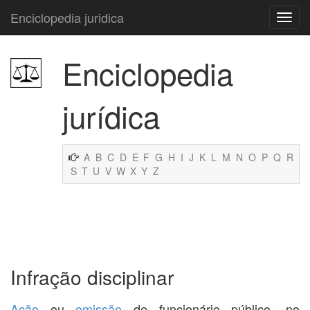
Enciclopedia juridica
Enciclopedia
jurídica
A
B
C
D
E
F
G
H
I
J
K
L
M
N
O
P
Q
R
S
T
U
V
W
X
Y
Z
Infração disciplinar
Ação
ou
omissão
de funcionário público, no