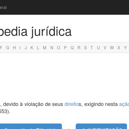
eral
pedia jurídica
F
G
H
I
J
K
L
M
N
O
P
Q
R
S
T
U
V
W
X
Y
, devido à violação de seus
direito
s, exigindo nesta
açã
553).