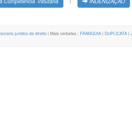
da Competência Tributária
INDENIZAÇÃO
|
cionario juridico de direito
| Mais verbetes :
FRANQUIA
|
DUPLICATA
|