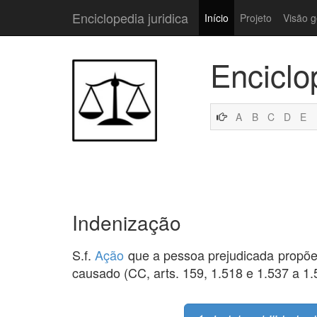
Enciclopedia juridica
Início
Projeto
Visão g
Enciclo
A
B
C
D
E
Indenização
S.f.
Ação
que a pessoa prejudicada propõe
causado (CC, arts. 159, 1.518 e 1.537 a 1.