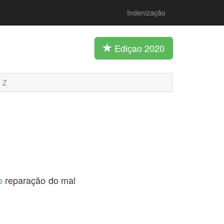
Indenização
Ediçao 2020
Z
o
reparação do mal