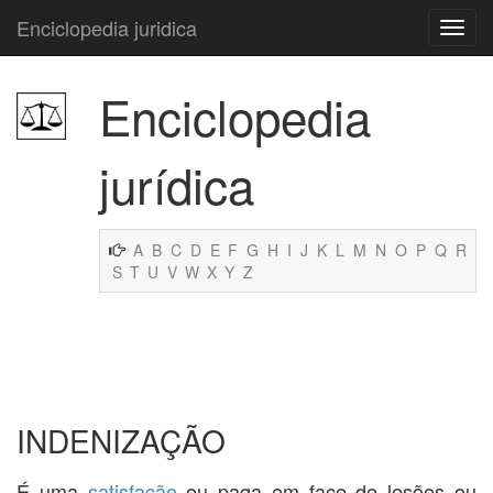
Enciclopedia juridica
Enciclopedia
jurídica
A
B
C
D
E
F
G
H
I
J
K
L
M
N
O
P
Q
R
S
T
U
V
W
X
Y
Z
INDENIZAÇÃO
É uma
satisfação
ou paga em face de lesões ou