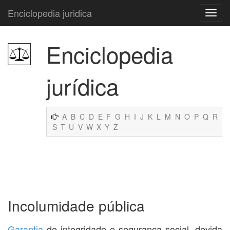
Enciclopedia juridica
Enciclopedia
jurídica
A
B
C
D
E
F
G
H
I
J
K
L
M
N
O
P
Q
R
S
T
U
V
W
X
Y
Z
Incolumidade pública
Garantia
de integridade e segurança social, devida