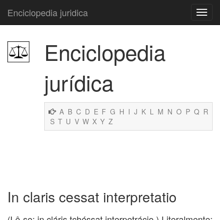
Enciclopedia juridica
Enciclopedia
jurídica
A
B
C
D
E
F
G
H
I
J
K
L
M
N
O
P
Q
R
S
T
U
V
W
X
Y
Z
In claris cessat interpretatio
(Lê-se: in cláris tchéssat interpetrácio.) Literalmente: