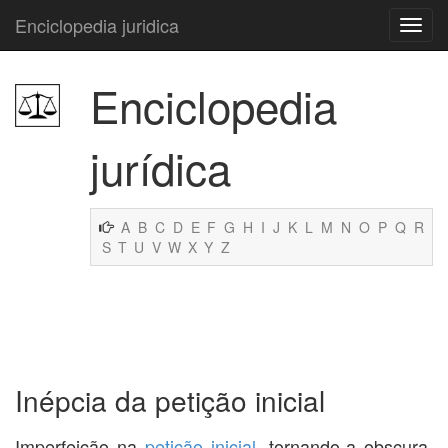
Enciclopedia juridica
Enciclopedia
jurídica
A
B
C
D
E
F
G
H
I
J
K
L
M
N
O
P
Q
R
S
T
U
V
W
X
Y
Z
Inépcia da petição inicial
Imperfeição na
petição inicial
, tornando-a obscura,