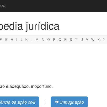
eral
pedia jurídica
F
G
H
I
J
K
L
M
N
O
P
Q
R
S
T
U
V
W
X
Y
não é adequado, inoportuno.
ncia da ação civil
Impugnação
|