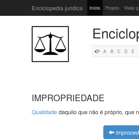
Enciclopedia juridica
Início
Projeto
Visão g
Enciclo
A
B
C
D
E
IMPROPRIEDADE
Qualidade
daquilo que não é próprio, que 
Improcedê