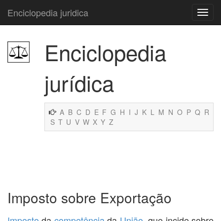
Enciclopedia juridica
Enciclopedia
jurídica
A
B
C
D
E
F
G
H
I
J
K
L
M
N
O
P
Q
R
S
T
U
V
W
X
Y
Z
Imposto sobre Exportação
Imposto
da
competência
da
União
, que incide sobre