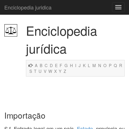
Enciclopedia juridica
Enciclopedia
jurídica
A
B
C
D
E
F
G
H
I
J
K
L
M
N
O
P
Q
R
S
T
U
V
W
X
Y
Z
Importação
S.f. Entrada legal em um país,
Estado
, província ou