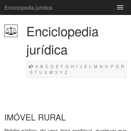
Enciclopedia juridica
Enciclopedia
jurídica
A
B
C
D
E
F
G
H
I
J
K
L
M
N
O
P
Q
R
S
T
U
V
W
X
Y
Z
IMÓVEL RURAL
Prédio rústico, de uma área contínua, qualquer que