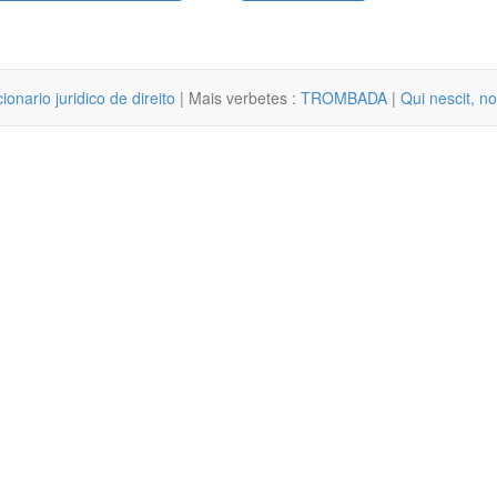
cionario juridico de direito
| Mais verbetes :
TROMBADA
|
Qui nescit, n