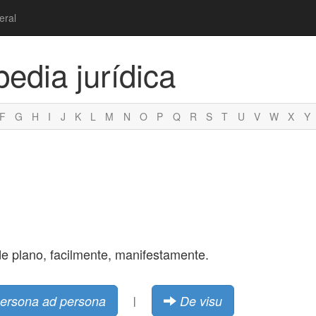
eral
pedia jurídica
F
G
H
I
J
K
L
M
N
O
P
Q
R
S
T
U
V
W
X
Y
de plano, facilmente, manifestamente.
ersona ad persona
De visu
|