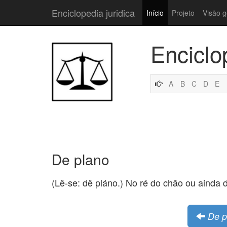
Enciclopedia juridica
Início
Projeto
Visão g
Enciclo
A
B
C
D
E
De plano
(Lê-se: dê pláno.) No ré do chão ou ainda 
De p