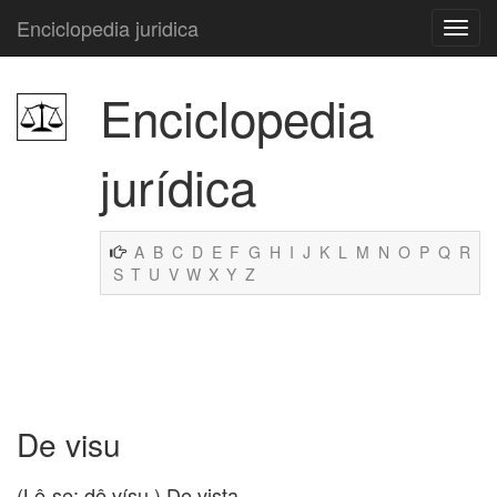
Enciclopedia juridica
Enciclopedia
jurídica
A
B
C
D
E
F
G
H
I
J
K
L
M
N
O
P
Q
R
S
T
U
V
W
X
Y
Z
De visu
(Lê-se: dê vísu.) De vista.