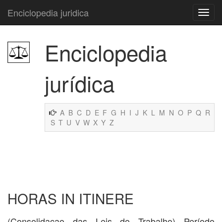
Enciclopedia juridica
Enciclopedia
jurídica
A
B
C
D
E
F
G
H
I
J
K
L
M
N
O
P
Q
R
S
T
U
V
W
X
Y
Z
HORAS IN ITINERE
(Consolidaçao das Leis do Trabalho) Período