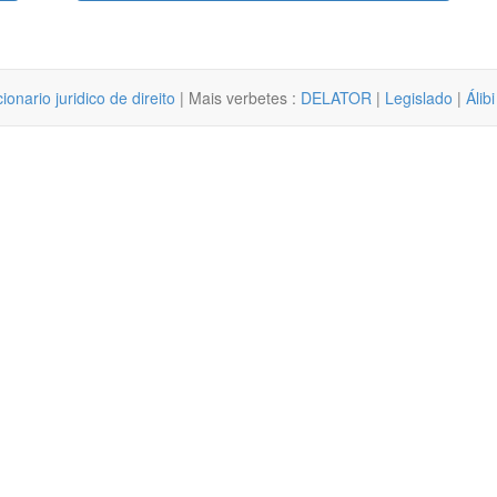
cionario juridico de direito
| Mais verbetes :
DELATOR
|
Legislado
|
Álibi