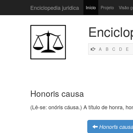
Enciclopedia juridica
Início
Projeto
Visão g
Enciclo
A
B
C
D
E
Honoris causa
(Lê-se: onóris cáusa.) A título de honra, ho
Honorfs caus