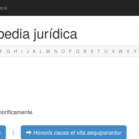
eral
pedia jurídica
F
G
H
I
J
K
L
M
N
O
P
Q
R
S
T
U
V
W
X
Y
noríficamente.
a
Honoris causa et vita aequiparantur
|