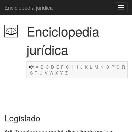
Enciclopedia juridica
Enciclopedia
jurídica
A
B
C
D
E
F
G
H
I
J
K
L
M
N
O
P
Q
R
S
T
U
V
W
X
Y
Z
Legislado
Adj. Transformado em lei; disciplinado por leis.