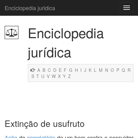
Enciclopedia juridica
Enciclopedia
jurídica
A
B
C
D
E
F
G
H
I
J
K
L
M
N
O
P
Q
R
S
T
U
V
W
X
Y
Z
Extinção de usufruto
Ação
do
proprietário
de um bem contra o possuidor