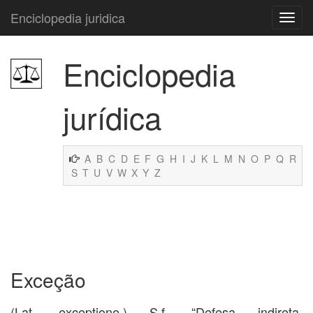
Enciclopedia juridica
Enciclopedia
jurídica
A
B
C
D
E
F
G
H
I
J
K
L
M
N
O
P
Q
R
S
T
U
V
W
X
Y
Z
Exceção
(Lat. exceptione.) S.f. “Defesa indireta,