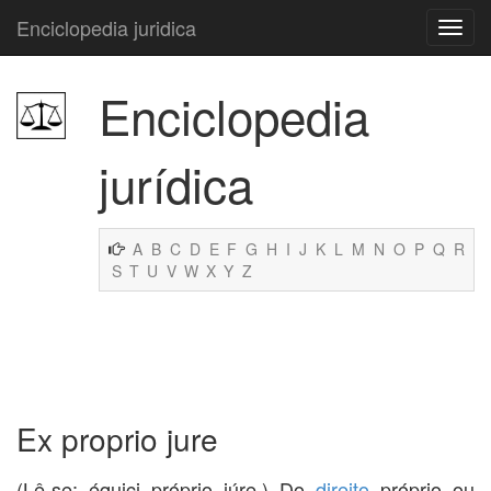
Enciclopedia juridica
Enciclopedia
jurídica
A
B
C
D
E
F
G
H
I
J
K
L
M
N
O
P
Q
R
S
T
U
V
W
X
Y
Z
Ex proprio jure
(Lê-se: équici próprio iúre.) Do
direito
próprio ou