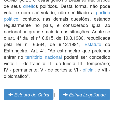
de seus
direito
s políticos. Desta forma, não pode
votar e nem ser votado, não ser filiado a
partido
político
; contudo, nas demais questões, estando
regularmente no país, é considerado igual ao
nacional na grande maioria das situações. Anote-se
o art. 4° da lei n° 6.815, de 19.8.1980, republicada
pela lei n° 6.964, de 9.12.1981,
Estatuto
do
Estrangeiro: Art. 4°: "Ao estrangeiro que pretenda
entrar no
território nacional
poderá ser concedido
visto: I – de trãnsito; II - de turista; III - temporário;
IV - permanente; V - de cortesia; VI -
oficial
; e VII -
diplomático".
Estouro de Caixa
Estrita Legalidade
|