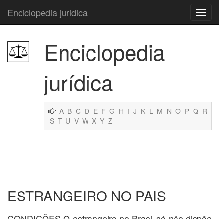
Enciclopedia juridica
Enciclopedia
jurídica
A
B
C
D
E
F
G
H
I
J
K
L
M
N
O
P
Q
R
S
T
U
V
W
X
Y
Z
ESTRANGEIRO NO PAIS
CONDIÇÕES O estrangeiro no Brasil só não dispõe