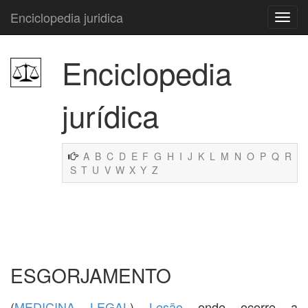
Enciclopedia juridica
Enciclopedia
jurídica
A
B
C
D
E
F
G
H
I
J
K
L
M
N
O
P
Q
R
S
T
U
V
W
X
Y
Z
ESGORJAMENTO
(
MEDICINA LEGAL
)
Lesão
onde ocorre a