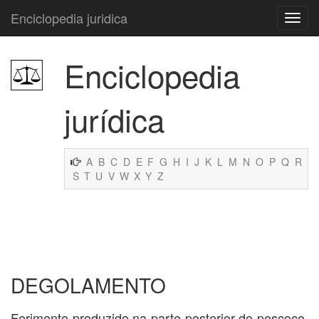
Enciclopedia juridica
Enciclopedia
jurídica
A
B
C
D
E
F
G
H
I
J
K
L
M
N
O
P
Q
R
S
T
U
V
W
X
Y
Z
DEGOLAMENTO
Ferimento produzido na parte posterior do pescoço,