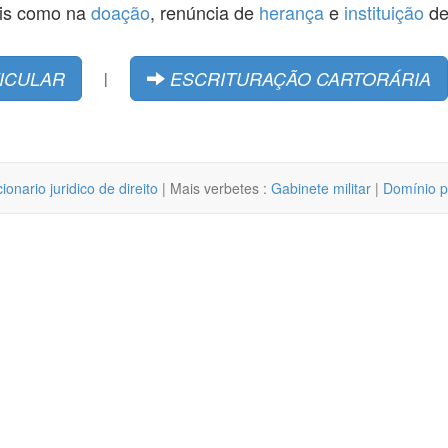
ais como na
doação
, renúncia de
herança
e
instituição
d
ICULAR
ESCRITURAÇÃO CARTORÁRIA
|
cionario juridico de direito
| Mais verbetes :
Gabinete militar
|
Domínio p