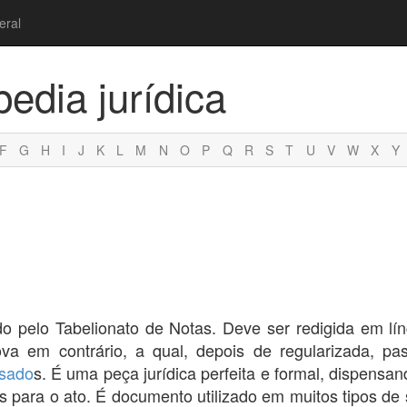
eral
pedia jurídica
F
G
H
I
J
K
L
M
N
O
P
Q
R
S
T
U
V
W
X
Y
do pelo Tabelionato de Notas. Deve ser redigida em lí
va em contrário, a qual, depois de regularizada, pa
ssado
s. É uma peça jurídica perfeita e formal, dispensa
s para o ato. É documento utilizado em muitos tipos de s