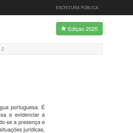
ESCRITURA PÚBLICA
Ediçao 2020
Z
ngua portuguesa. É
ssa a evidenciar a
ndo-se a presença e
ituações jurídicas,