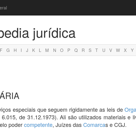
eral
pedia jurídica
F
G
H
I
J
K
L
M
N
O
P
Q
R
S
T
U
V
W
X
Y
ÁRIA
iços especiais que seguem rigidamente as leis de
Orga
 6.015, de 31.12.1973). Ali são utilizados materiais e l
pelo poder
competente
, Juízes das
Comarca
s e CGJ.