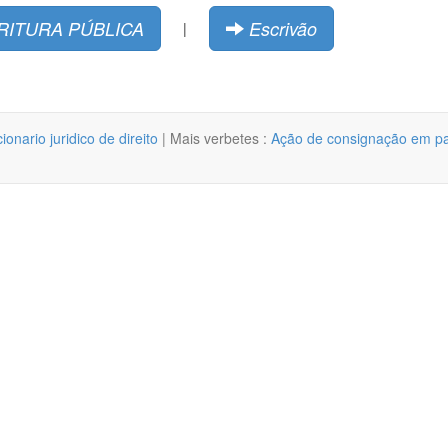
RITURA PÚBLICA
Escrivão
|
cionario juridico de direito
| Mais verbetes :
Ação de consignação em p