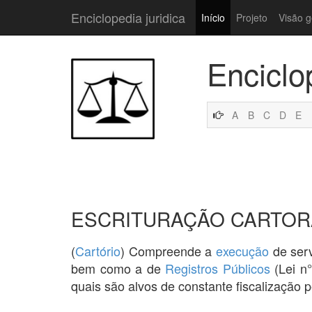
Enciclopedia juridica
Início
Projeto
Visão g
Enciclo
A
B
C
D
E
ESCRITURAÇÃO CARTOR
(
Cartório
) Compreende a
execução
de serv
bem como a de
Registros Públicos
(Lei n°
quais são alvos de constante fiscalização 