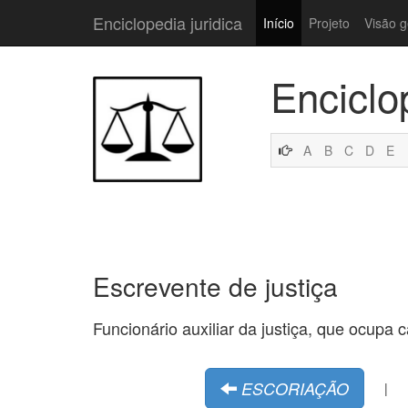
Enciclopedia juridica
Início
Projeto
Visão g
Enciclo
A
B
C
D
E
Escrevente de justiça
Funcionário auxiliar da justiça, que ocupa 
ESCORIAÇÃO
|