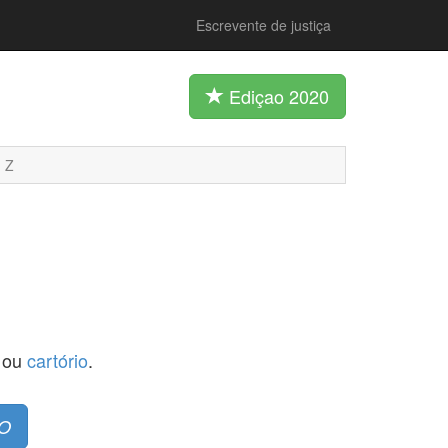
Escrevente de justiça
Ediçao 2020
Z
ou
cartório
.
O