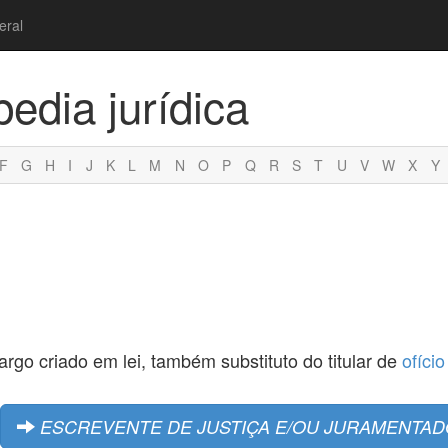
eral
pedia jurídica
F
G
H
I
J
K
L
M
N
O
P
Q
R
S
T
U
V
W
X
Y
cargo criado em lei, também substituto do titular de
ofício
ESCREVENTE DE JUSTIÇA E/OU JURAMENTAD