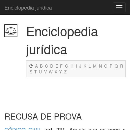
Enciclopedia juridica
Enciclopedia
jurídica
A
B
C
D
E
F
G
H
I
J
K
L
M
N
O
P
Q
R
S
T
U
V
W
X
Y
Z
RECUSA DE PROVA
CÓDIGO CIVIL
, art. 231. Aquele que se nega a