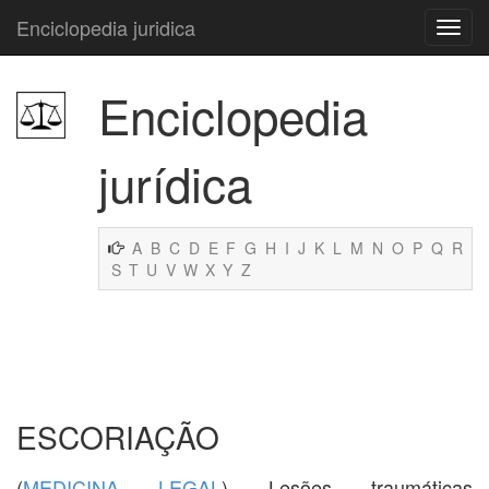
Enciclopedia juridica
Enciclopedia
jurídica
A
B
C
D
E
F
G
H
I
J
K
L
M
N
O
P
Q
R
S
T
U
V
W
X
Y
Z
ESCORIAÇÃO
(
MEDICINA LEGAL
) Lesões traumáticas