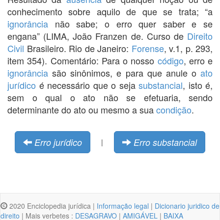
conhecimento sobre aquilo de que se trata; “a
ignorância
não sabe; o erro quer saber e se
engana” (LIMA, João Franzen de. Curso de
Direito
Civil
Brasileiro. Rio de Janeiro:
Forense
, v.1, p. 293,
item 354). Comentário: Para o nosso
código
, erro e
ignorância
são sinônimos, e para que anule o
ato
jurídico
é necessário que o seja
substancial
, isto é,
sem o qual o ato não se efetuaria, sendo
determinante do ato ou mesmo a sua
condição
.
Erro jurídico
Erro substancial
|
2020 Enciclopedia jurídica |
Informação legal
|
Dicionario juridico de
direito
| Mais verbetes :
DESAGRAVO
|
AMIGÁVEL
|
BAIXA