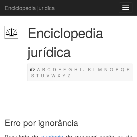
Enciclopedia juridica
Enciclopedia
jurídica
A
B
C
D
E
F
G
H
I
J
K
L
M
N
O
P
Q
R
S
T
U
V
W
X
Y
Z
Erro por ignorância
Resultado da
ausência
de qualquer noção ou de