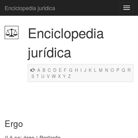
Enciclopedia juridica
Enciclopedia
jurídica
A
B
C
D
E
F
G
H
I
J
K
L
M
N
O
P
Q
R
S
T
U
V
W
X
Y
Z
Ergo
(Lê-se: érgo.) Portanto.