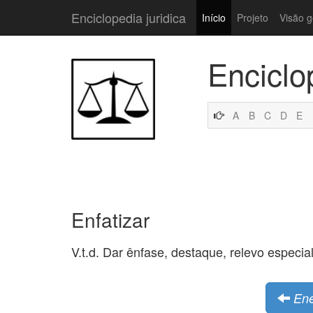
Enciclopedia juridica
Início
Projeto
Visão g
Enciclo
A
B
C
D
E
Enfatizar
V.t.d. Dar ênfase, destaque, relevo especial
Ene