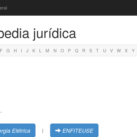
eral
pedia jurídica
F
G
H
I
J
K
L
M
N
O
P
Q
R
S
T
U
V
W
X
Y
.
rgia Elétrica
ENFITEUSE
|