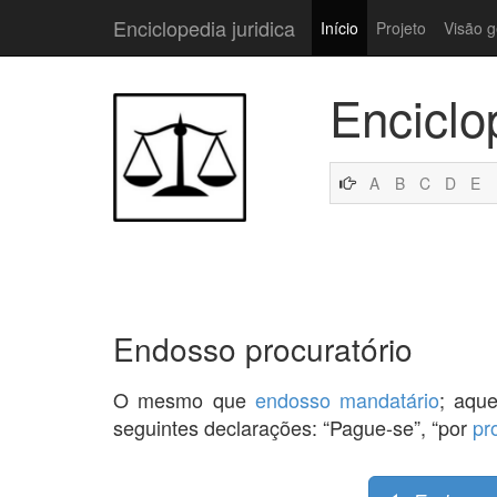
Enciclopedia juridica
Início
Projeto
Visão g
Enciclo
A
B
C
D
E
Endosso procuratório
O mesmo que
endosso
mandatário
; aqu
seguintes declarações: “Pague-se”, “por
pr