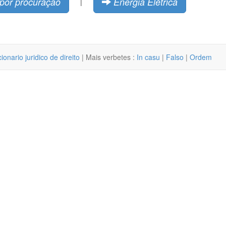
por procuração
Energia Elétrica
|
cionario juridico de direito
| Mais verbetes :
In casu
|
Falso
|
Ordem