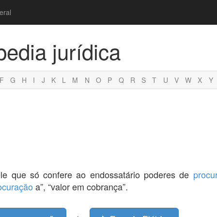
eral
pedia jurídica
F
G
H
I
J
K
L
M
N
O
P
Q
R
S
T
U
V
W
X
Y
ele que só confere ao endossatário poderes de
procu
ocuração
a”, “valor em cobrança”.