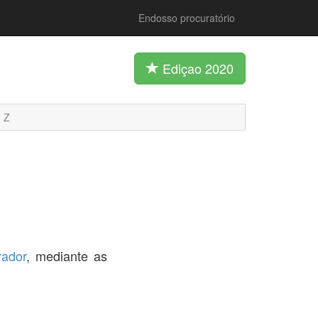
Endosso procuratório
Ediçao 2020
Z
rador
, mediante as