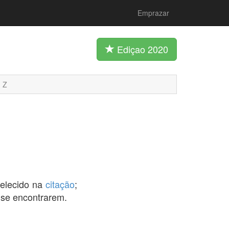
Emprazar
Ediçao 2020
Z
belecido na
citação
;
 se encontrarem.