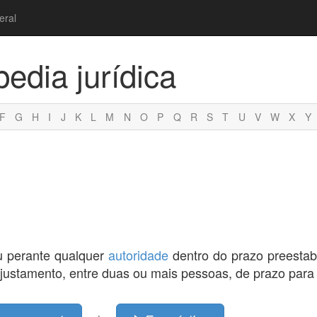
eral
pedia jurídica
F
G
H
I
J
K
L
M
N
O
P
Q
R
S
T
U
V
W
X
Y
 perante qualquer
autoridade
dentro do prazo preesta
ajustamento, entre duas ou mais pessoas, de prazo para