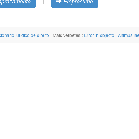
prazamento
Empréstimo
|
cionario juridico de direito
| Mais verbetes :
Error in objecto
|
Animus la