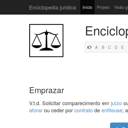
Enciclopedia juridica
Início
Projeto
Visão g
Enciclo
A
B
C
D
E
Emprazar
V.t.d. Solicitar comparecimento em
juízo
ou
aforar
ou ceder por
contrato
de
enfiteuse
; 