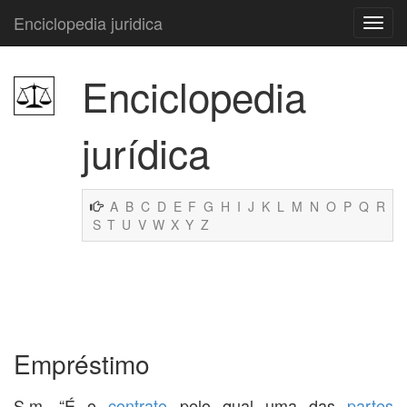
Enciclopedia juridica
Enciclopedia
jurídica
A
B
C
D
E
F
G
H
I
J
K
L
M
N
O
P
Q
R
S
T
U
V
W
X
Y
Z
Empréstimo
S.m. “É o
contrato
pelo qual uma das
partes