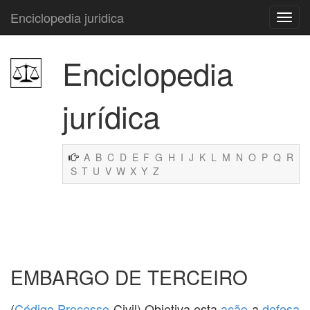
Enciclopedia juridica
Enciclopedia
jurídica
A
B
C
D
E
F
G
H
I
J
K
L
M
N
O
P
Q
R
S
T
U
V
W
X
Y
Z
EMBARGO DE TERCEIRO
(
Código
Processo
Civil) Objetiva esta
ação
a
defesa