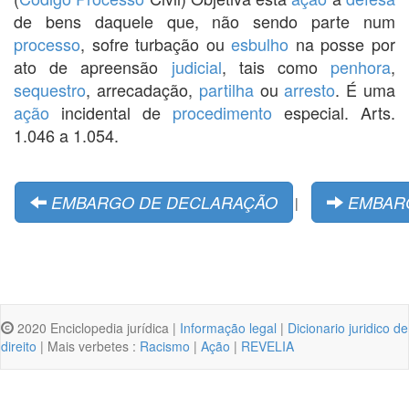
de bens daquele que, não sendo parte num
processo
, sofre turbação ou
esbulho
na posse por
ato de apreensão
judicial
, tais como
penhora
,
sequestro
, arrecadação,
partilha
ou
arresto
. É uma
ação
incidental de
procedimento
especial. Arts.
1.046 a 1.054.
EMBARGO DE DECLARAÇÃO
EMBAR
|
2020 Enciclopedia jurídica |
Informação legal
|
Dicionario juridico de
direito
| Mais verbetes :
Racismo
|
Ação
|
REVELIA