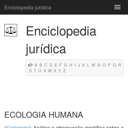
Enciclopedia juridica
Enciclopedia
jurídica
A
B
C
D
E
F
G
H
I
J
K
L
M
N
O
P
Q
R
S
T
U
V
W
X
Y
Z
ECOLOGIA HUMANA
(
Sociologia
) Análise e observação científica sobre a