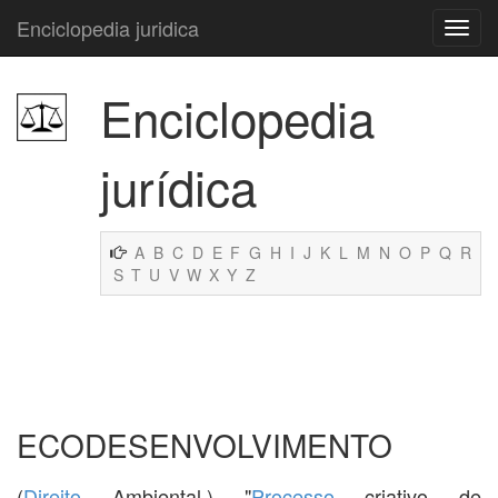
Enciclopedia juridica
Enciclopedia
jurídica
A
B
C
D
E
F
G
H
I
J
K
L
M
N
O
P
Q
R
S
T
U
V
W
X
Y
Z
ECODESENVOLVIMENTO
(
Direito
Ambiental.) "
Processo
criativo de