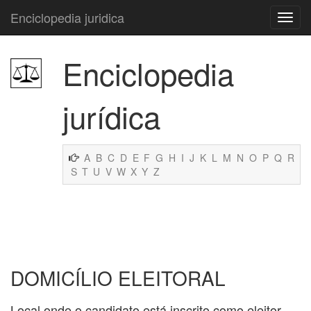
Enciclopedia juridica
Enciclopedia
jurídica
A
B
C
D
E
F
G
H
I
J
K
L
M
N
O
P
Q
R
S
T
U
V
W
X
Y
Z
DOMICÍLIO ELEITORAL
Local onde o candidato está inscrito como eleitor.