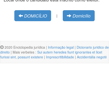
DOMICÍLIO
Domicílio
|
2020 Enciclopedia jurídica |
Informação legal
|
Dicionario juridico de
direito
| Mais verbetes :
Sui autem heredes fiunt ignorantes et licet
furiosi sint, possunt existere
|
Imprescritibilidade
|
Accidentália negotii