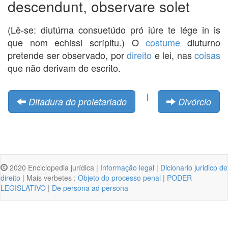
descendunt, observare solet
(Lê-se: diutúrna consuetúdo pró iúre te lége in is
que nom echissi scrípitu.) O
costume
diuturno
pretende ser observado, por
direito
e lei, nas
coisas
que não derivam de escrito.
|
Ditadura do proletariado
Divórcio
2020 Enciclopedia jurídica |
Informação legal
|
Dicionario juridico de
direito
| Mais verbetes :
Objeto do processo penal
|
PODER
LEGISLATIVO
|
De persona ad persona