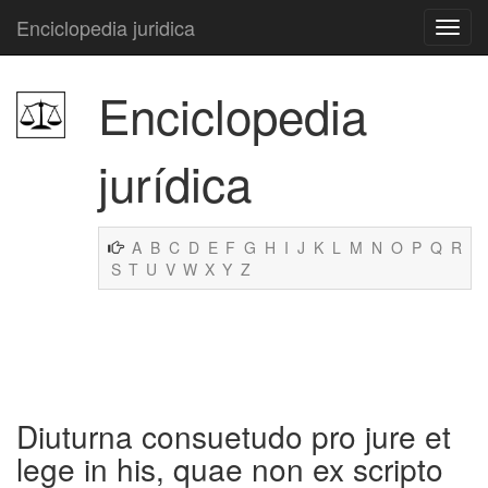
Enciclopedia juridica
Enciclopedia
jurídica
A
B
C
D
E
F
G
H
I
J
K
L
M
N
O
P
Q
R
S
T
U
V
W
X
Y
Z
Diuturna consuetudo pro jure et
lege in his, quae non ex scripto