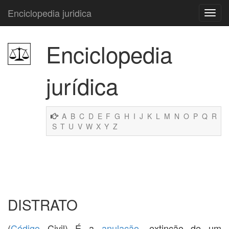
Enciclopedia juridica
Enciclopedia
jurídica
A
B
C
D
E
F
G
H
I
J
K
L
M
N
O
P
Q
R
S
T
U
V
W
X
Y
Z
DISTRATO
(
Código
Civil) É a
anulação
, extinção de um