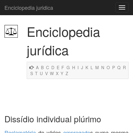
Enciclopedia juridica
Enciclopedia
jurídica
A
B
C
D
E
F
G
H
I
J
K
L
M
N
O
P
Q
R
S
T
U
V
W
X
Y
Z
Dissídio individual plúrimo
Reclamatória
de vários
empregado
s numa mesma