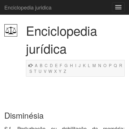
Enciclopedia juridica
Enciclopedia
jurídica
A
B
C
D
E
F
G
H
I
J
K
L
M
N
O
P
Q
R
S
T
U
V
W
X
Y
Z
Disminésia
S.f. Perturbação ou debilitação da memória;