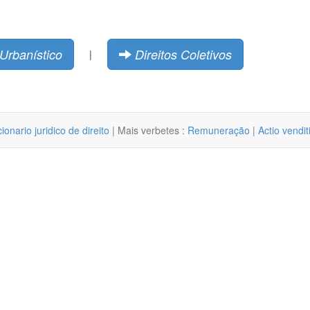
 Urbanístico
Direitos Coletivos
|
cionario juridico de direito
| Mais verbetes :
Remuneração
|
Actio vendit