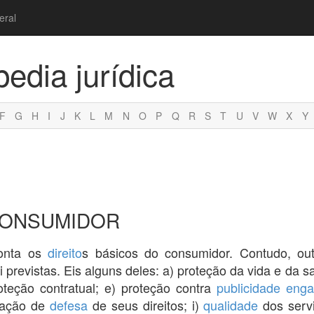
eral
pedia jurídica
F
G
H
I
J
K
L
M
N
O
P
Q
R
S
T
U
V
W
X
Y
CONSUMIDOR
onta os
direito
s básicos do consumidor. Contudo, out
previstas. Eis alguns deles: a) proteção da vida e da s
oteção contratual; e) proteção contra
publicidade eng
itação de
defesa
de seus direitos; i)
qualidade
dos servi