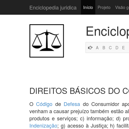
Enciclopedia juridica
Início
Projeto
Visão g
Enciclo
A
B
C
D
E
DIREITOS BÁSICOS DO 
O
Código
de
Defesa
do Consumidor ap
venham a causar prejuízo também estão ali 
produtos e serviços; c) informação; d) pr
Indenização
; g) acesso à Justiça; h) facil