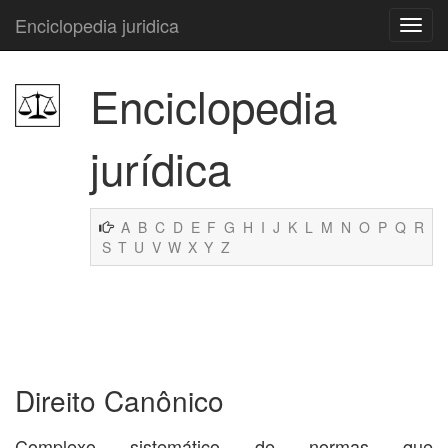
Enciclopedia juridica
Enciclopedia
jurídica
A
B
C
D
E
F
G
H
I
J
K
L
M
N
O
P
Q
R
S
T
U
V
W
X
Y
Z
Direito Canônico
Complexo sistemático de normas que