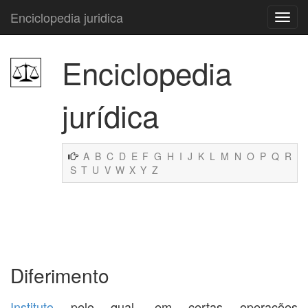
Enciclopedia juridica
Enciclopedia
jurídica
A
B
C
D
E
F
G
H
I
J
K
L
M
N
O
P
Q
R
S
T
U
V
W
X
Y
Z
Diferimento
Instituto
pelo qual, em certas operações