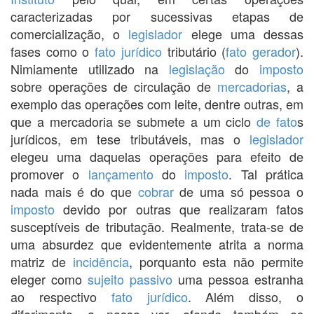
caracterizadas por sucessivas etapas de
comercialização, o
legislador
elege uma dessas
fases como o
fato jurídico
tributário (
fato gerador
).
Nimiamente utilizado na
legislação
do
imposto
sobre operações de circulação de
mercadorias
, a
exemplo das operações com leite, dentre outras, em
que a mercadoria se submete a um ciclo
de fato
s
jurídicos, em tese tributáveis, mas o
legislador
elegeu uma daquelas operações para efeito de
promover o
lançamento
do
imposto
. Tal prática
nada mais é do que
cobrar
de uma só pessoa o
imposto
devido por outras que realizaram fatos
susceptíveis de tributação. Realmente, trata-se de
uma absurdez que evidentemente atrita a norma
matriz de
incidência
, porquanto esta não permite
eleger como
sujeito passivo
uma pessoa estranha
ao respectivo
fato jurídico
. Além disso, o
diferimento, a nosso ver, ofende também os