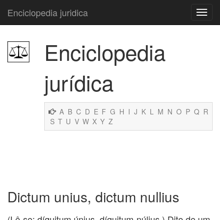
Enciclopedia juridica
Enciclopedia
jurídica
A
B
C
D
E
F
G
H
I
J
K
L
M
N
O
P
Q
R
S
T
U
V
W
X
Y
Z
Dictum unius, dictum nullius
(Lê-se: díquitum únius, díquitum núlius.) Dito de um,