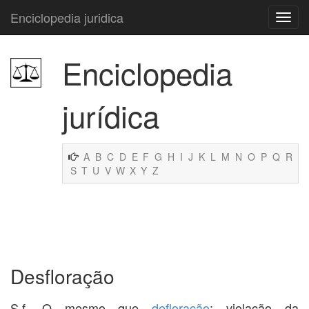
Enciclopedia juridica
Enciclopedia
jurídica
A
B
C
D
E
F
G
H
I
J
K
L
M
N
O
P
Q
R
S
T
U
V
W
X
Y
Z
Desfloração
S.f. O mesmo que
defloração
; violação da