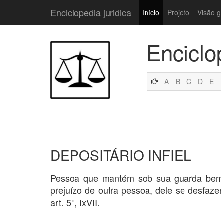
Enciclopedia juridica
Início
Projeto
Visão g
Enciclo
A
B
C
D
E
DEPOSITÁRIO INFIEL
Pessoa que mantém sob sua guarda bem de
prejuízo de outra pessoa, dele se desfaze
art. 5°, IxVII.