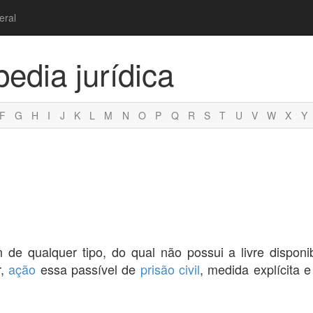
eral
pedia jurídica
F
G
H
I
J
K
L
M
N
O
P
Q
R
S
T
U
V
W
X
Y
 qualquer tipo, do qual não possui a livre disponib
r,
ação
essa passível de
prisão civil
, medida explícita e