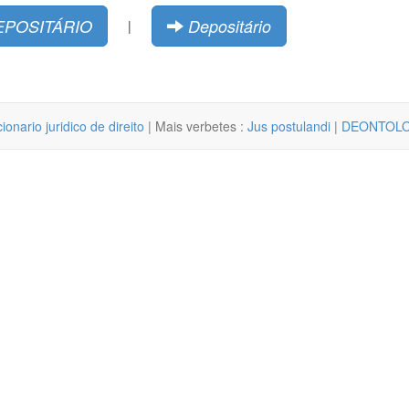
EPOSITÁRIO
Depositário
|
cionario juridico de direito
| Mais verbetes :
Jus postulandi
|
DEONTOLO