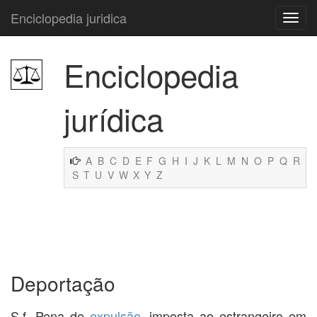
Enciclopedia juridica
Enciclopedia
jurídica
A
B
C
D
E
F
G
H
I
J
K
L
M
N
O
P
Q
R
S
T
U
V
W
X
Y
Z
Deportação
S.f. Pena de
expulsão
, imposta ao estrangeiro em